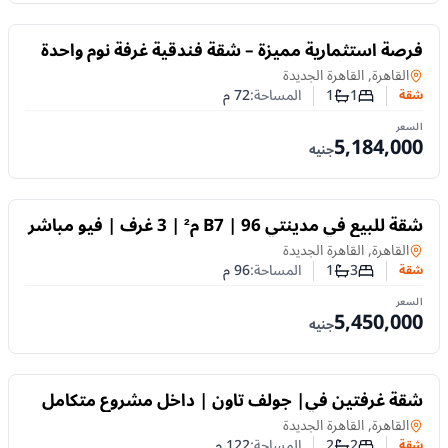
للبيع
فرصة استثمارية مميزة – شقة فندقية غرفة نوم واحدة
بمساحة 72 م² في مشروع Amara بالقاهرة الجديدة
شقة
في
القاهرة, القاهرة الجديدة
1
1
المساحة:
72
م
شقة
عدد غرف النوم
عدد الحمامات
السعر
5,184,000
جنيه
للبيع
شقة للبيع في مدينتي B7 | 96 م² | 3 غرف | فيو مباشر
على النادي | تشطيبات خاصة
شقة
في
القاهرة, القاهرة الجديدة
3
1
المساحة:
96
م
شقة
عدد غرف النوم
عدد الحمامات
السعر
5,450,000
جنيه
للبيع
شقة غرفتين في| جولف تاون | داخل مشروع متكامل
للسكن والاستثمار
شقة
في
القاهرة, القاهرة الجديدة
2
2
المساحة:
122
م
شقة