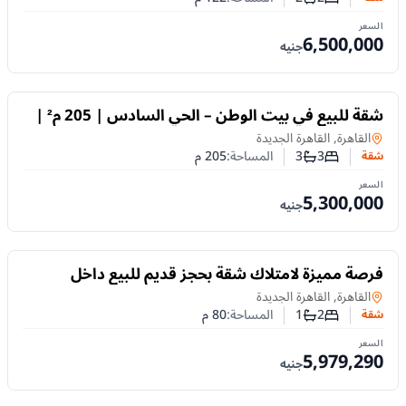
عدد غرف النوم
عدد الحمامات
السعر
6,500,000
جنيه
للبيع
شقة للبيع في بيت الوطن – الحي السادس | 205 م² |
تقسيط حتى 72 شهر
شقة
في
القاهرة, القاهرة الجديدة
3
3
المساحة:
205
م
شقة
عدد غرف النوم
عدد الحمامات
السعر
5,300,000
جنيه
للبيع
فرصة مميزة لامتلاك شقة بحجز قديم للبيع داخل
مدينتي – المرحلة B14
شقة
في
القاهرة, القاهرة الجديدة
2
1
المساحة:
80
م
شقة
عدد غرف النوم
عدد الحمامات
السعر
5,979,290
جنيه