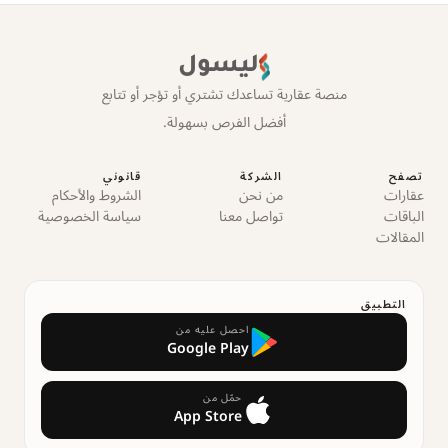
ليسول
منصة عقارية تساعدك تشتري أو تؤجر أو تتابع
أفضل الفرص بسهولة.
تصفح
الشركة
قانوني
عقارات
من نحن
الشروط والأحكام
الباقات
تواصل معنا
سياسة الخصوصية
المقالات
التطبيق
احصل عليه من
Google Play
حمّل من
App Store