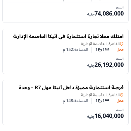
عدد غرف النوم
عدد الحمامات
السعر
74,086,000
جنيه
للبيع
امتلك محلًا تجاريًا استثماريًا في أتيكا العاصمة الإدارية
الجديدة 152 م² من نيو بلان بالتقسيط
محل
في
القاهرة, العاصمة الإدارية
1
1
المساحة:
152
م
محل
عدد غرف النوم
عدد الحمامات
السعر
26,192,000
جنيه
للبيع
فرصة استثمارية مميزة داخل أتيكا مول R7 – وحدة
تجارية 148 متر
محل
في
القاهرة, العاصمة الإدارية
1
1
المساحة:
148
م
محل
عدد غرف النوم
عدد الحمامات
السعر
16,040,000
جنيه