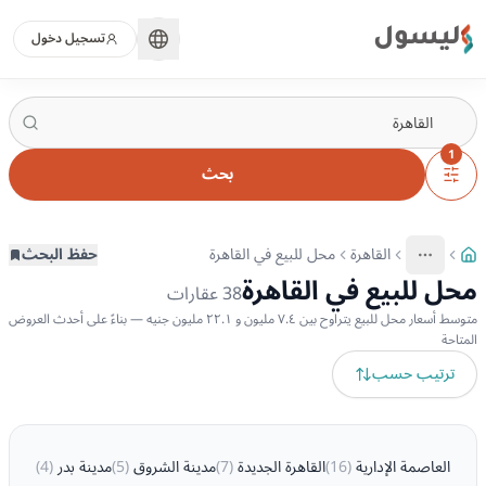
ليسول
تسجيل دخول
1
بحث
القاهرة
محل للبيع في القاهرة
حفظ البحث
More
عرض المزيد من المسارات
محل للبيع في القاهرة
38
عقارات
متوسط أسعار محل للبيع يتراوح بين ٧.٤ مليون و ٢٢.١ مليون جنيه — بناءً على أحدث العروض
المتاحة
ترتيب حسب
العاصمة الإدارية
(
16
)
القاهرة الجديدة
(
7
)
مدينة الشروق
(
5
)
مدينة بدر
(
4
)
مصر ال