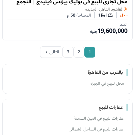
محل تجاري للبيع في بوتيك بيزنس فيليدج | التجمع
الخامس – الجولدن سكوير
محل
في
القاهرة, القاهرة الجديدة
1
1
المساحة:
58
م
محل
عدد غرف النوم
عدد الحمامات
السعر
19,600,000
جنيه
1
2
3
التالي
بالقرب من القاهرة
محل للبيع في الجيزة
عقارات للبيع
عقارات للبيع في العين السخنة
عقارات للبيع في الساحل الشمالي