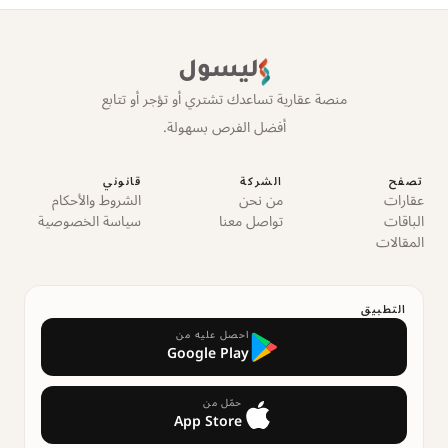
ليسول
منصة عقارية تساعدك تشتري أو تؤجر أو تتابع
أفضل الفرص بسهولة.
تصفح
الشركة
قانوني
عقارات
من نحن
الشروط والأحكام
الباقات
تواصل معنا
سياسة الخصوصية
المقالات
التطبيق
احصل عليه من
Google Play
حمّل من
App Store