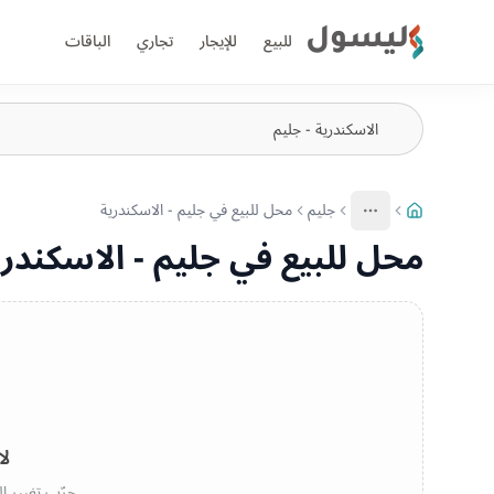
ليسول
للبيع
للإيجار
تجاري
الباقات
جليم
محل للبيع في جليم - الاسكندرية
More
عرض المزيد من المسارات
محل للبيع في جليم - الاسكندري
لا
جرّب تغيير ال