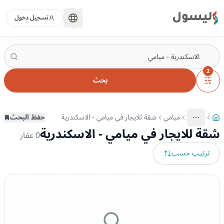
ليسول
تسجيل دخول
2
بحث
ميامي
شقة للايجار في ميامي - الاسكندرية
حفظ البحث
More
عرض المزيد من المسارات
شقة للايجار في ميامي - الاسكندرية
0
عقار
ترتيب حسب