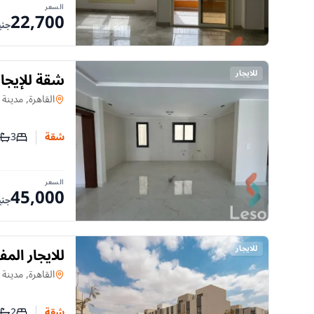
السعر
22,700
جني
للايجار
شقة للإيجا
شقة
في
القاهرة, مدينة
3
شقة
عدد غرف
عدد
السعر
45,000
جني
للايجار
للايجار الم
شقة
في
القاهرة, مدينة
2
شقة