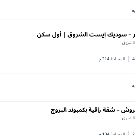
ه
ر – سوديك إيست الشروق | أول سكن
 الشروق
4
المساحة:
214
م
 النوم
 الحمامات
ه
فروش – شقة راقية بكمبوند البروج
 الشروق
2
المساحة:
134
م