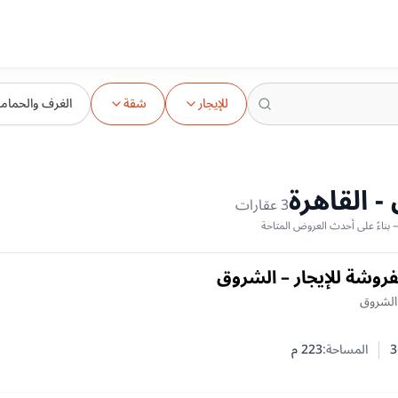
للإيجار
شقة
الغرف والحمام
 القاهرة
3
عقارات
روشة للإيجار – الشروق
 الشروق
3
المساحة:
223
م
 النوم
 الحمامات