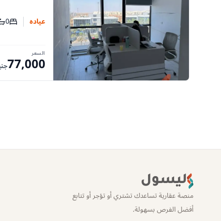
0
عياده
عدد غر
عد
السعر
77,000
جني
ليسول
منصة عقارية تساعدك تشتري أو تؤجر أو تتابع
أفضل الفرص بسهولة.