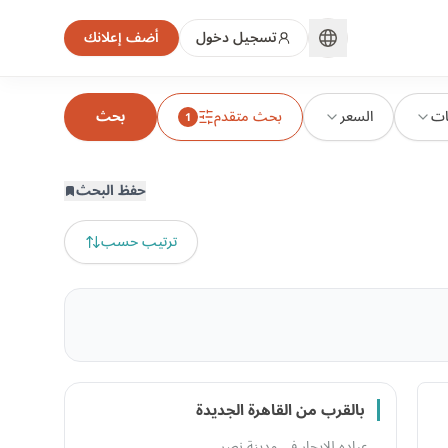
تسجيل دخول
أضف إعلانك
ات
السعر
بحث متقدم
بحث
1
حفظ البحث
ترتيب حسب
بالقرب من القاهرة الجديدة
عياده للايجار في مدينة نصر