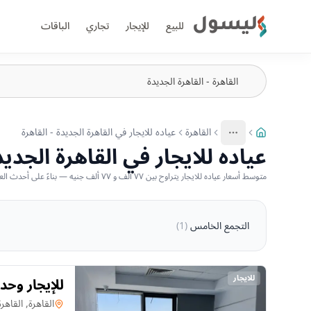
ليسول
للبيع
للإيجار
تجاري
الباقات
القاهرة
عياده للايجار في القاهرة الجديدة - القاهرة
More
عرض المزيد من المسارات
عياده للايجار في القاهرة الجديد
متوسط أسعار عياده للايجار يتراوح بين ٧٧ ألف و ٧٧ ألف جنيه — بناءً على أحدث العروض المتاحة
التجمع الخامس
(
1
)
للايجار
للإيجار وحد
عياده
في
القاهرة, القاهر