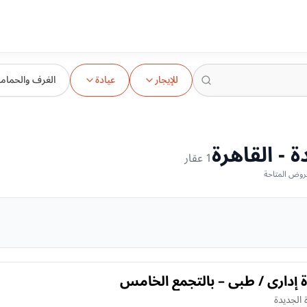
للإيجار
عيادة
الغرف والحمام
ة - القاهرة
1
عقار
ة إداري / طبي – بالتجمع الخامس
ة الجديدة