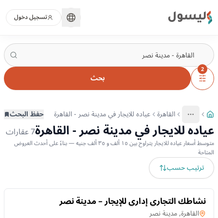
ليسول
تسجيل دخول
2
بحث
القاهرة
عياده للايجار في مدينة نصر - القاهرة
حفظ البحث
More
عرض المزيد من المسارات
عياده للايجار في مدينة نصر - القاهرة
7
عقارات
متوسط أسعار عياده للايجار يتراوح بين ١٥ ألف و ٣٥ ألف جنيه — بناءً على أحدث العروض
المتاحة
ترتيب حسب
للايجار
نشاطك التجاري إداري للإيجار – مدينة نصر
عياده
في
القاهرة, مدينة نصر