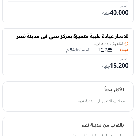
السعر
40,000
جنيه
للايجار
للايجار عيادة طبية متميزة بمركز طبي في مدينة نصر
عياده
في
القاهرة, مدينة نصر
2
1
المساحة:
54
م
عياده
عدد غرف النوم
عدد الحمامات
السعر
15,200
جنيه
الأكثر بحثاً
محلات للايجار في مدينة نصر
بالقرب من مدينة نصر