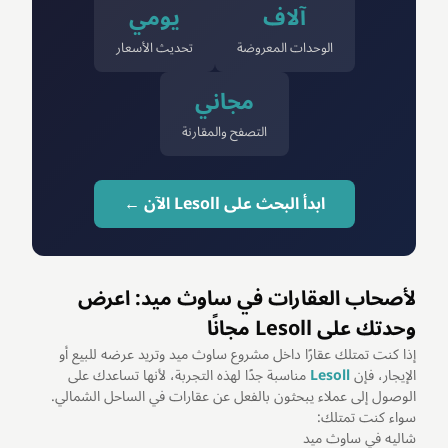
آلاف
يومي
الوحدات المعروضة
تحديث الأسعار
مجاني
التصفح والمقارنة
ابدأ البحث على Lesoll الآن ←
لأصحاب العقارات في ساوث ميد: اعرض
وحدتك على Lesoll مجانًا
إذا كنت تمتلك عقارًا داخل مشروع ساوث ميد وتريد عرضه للبيع أو
الإيجار، فإن
Lesoll
مناسبة جدًا لهذه التجربة، لأنها تساعدك على
الوصول إلى عملاء يبحثون بالفعل عن عقارات في الساحل الشمالي.
سواء كنت تمتلك:
شاليه في ساوث ميد