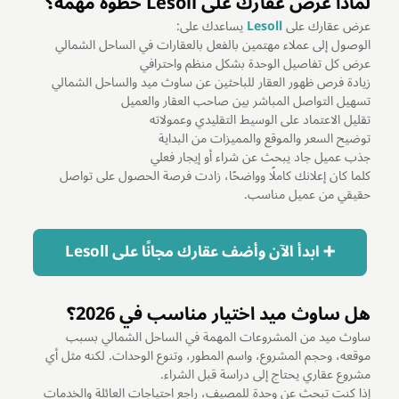
لماذا عرض عقارك على Lesoll خطوة مهمة؟
عرض عقارك على
Lesoll
يساعدك على:
الوصول إلى عملاء مهتمين بالفعل بالعقارات في الساحل الشمالي
عرض كل تفاصيل الوحدة بشكل منظم واحترافي
زيادة فرص ظهور العقار للباحثين عن ساوث ميد والساحل الشمالي
تسهيل التواصل المباشر بين صاحب العقار والعميل
تقليل الاعتماد على الوسيط التقليدي وعمولاته
توضيح السعر والموقع والمميزات من البداية
جذب عميل جاد يبحث عن شراء أو إيجار فعلي
كلما كان إعلانك كاملًا وواضحًا، زادت فرصة الحصول على تواصل
حقيقي من عميل مناسب.
➕ ابدأ الآن وأضف عقارك مجانًا على Lesoll
هل ساوث ميد اختيار مناسب في 2026؟
ساوث ميد من المشروعات المهمة في الساحل الشمالي بسبب
موقعه، وحجم المشروع، واسم المطور، وتنوع الوحدات. لكنه مثل أي
مشروع عقاري يحتاج إلى دراسة قبل الشراء.
إذا كنت تبحث عن وحدة للمصيف، راجع احتياجات العائلة والخدمات