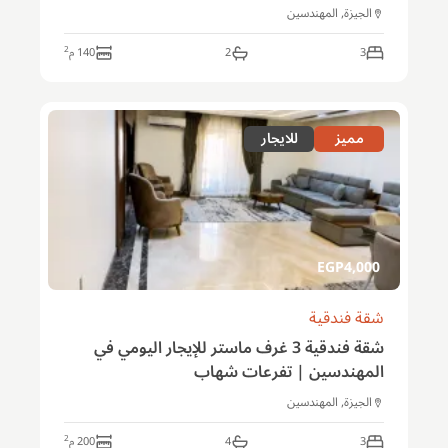
الجيزة, المهندسين
2
3
2
140
م
مميز
للايجار
EGP
4,000
شقة فندقية
شقة فندقية 3 غرف ماستر للإيجار اليومي في
المهندسين | تفرعات شهاب
الجيزة, المهندسين
2
3
4
200
م