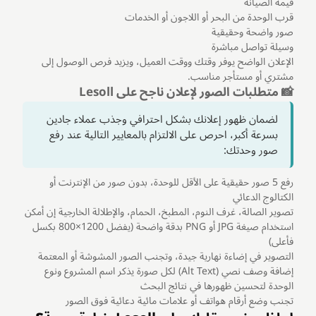
قيمة الصيانة
قرب الوحدة من البحر أو اللاجون أو الخدمات
صور واضحة وحقيقية
وسيلة تواصل مباشرة
الإعلان الواضح يوفر وقتك ووقت العميل، ويزيد فرص الوصول إلى
مشتري أو مستأجر مناسب.
📸 متطلبات الصور لإعلان ناجح على Lesoll
لضمان ظهور إعلانك بشكل احترافي وجذب عملاء جادين
بسرعة أكبر، احرص على الالتزام بالمعايير التالية عند رفع
صور وحدتك:
رفع 5 صور حقيقية على الأقل للوحدة، بدون صور من الإنترنت أو
الكتالوج الدعائي
تصوير الصالة، غرف النوم، المطبخ، الحمام، والإطلالة الخارجية إن أمكن
استخدام صيغة JPG أو PNG بدقة واضحة (يفضل 1200×800 بكسل
فأعلى)
التصوير في إضاءة نهارية جيدة، وتجنب الصور المشوشة أو المعتمة
إضافة وصف نصي (Alt Text) لكل صورة يذكر اسم المشروع ونوع
الوحدة لتحسين ظهورها في نتائج البحث
تجنب وضع أرقام هواتف أو علامات مائية دعائية فوق الصور