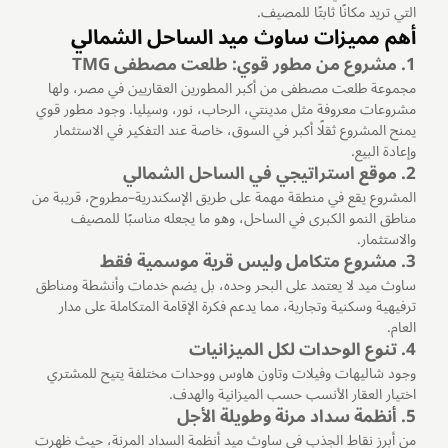
التي تريد مكانًا ثابتًا للمصيف.
أهم مميزات ساوث ميد الساحل الشمالي
1. مشروع من مطور قوي: طلعت مصطفى TMG
مجموعة طلعت مصطفى من أكبر المطورين العقاريين في مصر، ولها
مشروعات معروفة مثل مدينتي، الرحاب، نور، وسيليا. وجود مطور قوي
يمنح المشروع ثقلًا أكبر في السوق، خاصة عند التفكير في الاستثمار
وإعادة البيع.
2. موقع استراتيجي في الساحل الشمالي
المشروع يقع في منطقة مهمة على طريق الإسكندرية–مطروح، قريبة من
مناطق النمو الكبرى في الساحل، وهو ما يجعله مناسبًا للمصيف
والاستثمار.
3. مشروع متكامل وليس قرية موسمية فقط
ساوث ميد لا يعتمد على البحر وحده، بل يضم خدمات وأنشطة ومناطق
ترفيهية وسكنية وتجارية، مما يدعم فكرة الإقامة المتكاملة على مدار
العام.
4. تنوع الوحدات لكل الميزانيات
وجود شاليهات وفيلات وتاون هاوس ووحدات مختلفة يتيح للمشتري
اختيار العقار الأنسب حسب الميزانية والهدف.
5. أنظمة سداد مرنة وطويلة الأجل
من أبرز نقاط الجذب في ساوث ميد أنظمة السداد المرنة، حيث ظهرت