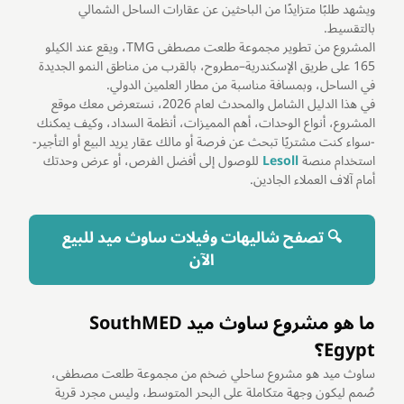
ويشهد طلبًا متزايدًا من الباحثين عن عقارات الساحل الشمالي
بالتقسيط.
المشروع من تطوير مجموعة طلعت مصطفى TMG، ويقع عند الكيلو
165 على طريق الإسكندرية–مطروح، بالقرب من مناطق النمو الجديدة
في الساحل، وبمسافة مناسبة من مطار العلمين الدولي.
في هذا الدليل الشامل والمحدث لعام 2026، نستعرض معك موقع
المشروع، أنواع الوحدات، أهم المميزات، أنظمة السداد، وكيف يمكنك
-سواء كنت مشتريًا تبحث عن فرصة أو مالك عقار يريد البيع أو التأجير-
استخدام منصة
Lesoll
للوصول إلى أفضل الفرص، أو عرض وحدتك
أمام آلاف العملاء الجادين.
🔍 تصفح شاليهات وفيلات ساوث ميد للبيع
الآن
ما هو مشروع ساوث ميد SouthMED
Egypt؟
ساوث ميد هو مشروع ساحلي ضخم من مجموعة طلعت مصطفى،
صُمم ليكون وجهة متكاملة على البحر المتوسط، وليس مجرد قرية