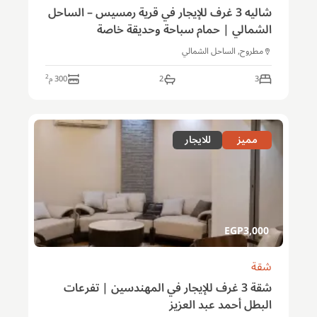
شاليه 3 غرف للإيجار في قرية رمسيس – الساحل
الشمالي | حمام سباحة وحديقة خاصة
مطروح, الساحل الشمالي
2
3
2
300
م
مميز
للايجار
EGP
3,000
شقة
شقة 3 غرف للإيجار في المهندسين | تفرعات
البطل أحمد عبد العزيز