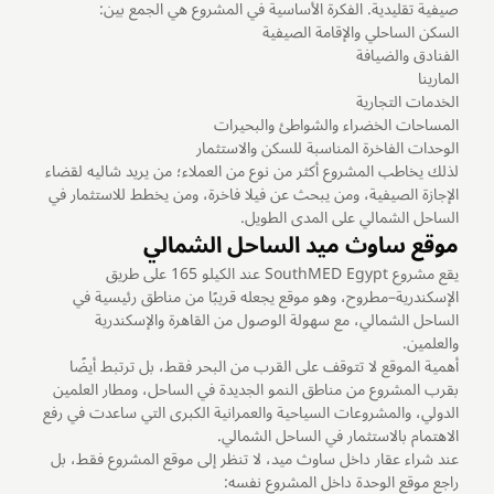
صيفية تقليدية. الفكرة الأساسية في المشروع هي الجمع بين:
السكن الساحلي والإقامة الصيفية
الفنادق والضيافة
المارينا
الخدمات التجارية
المساحات الخضراء والشواطئ والبحيرات
الوحدات الفاخرة المناسبة للسكن والاستثمار
لذلك يخاطب المشروع أكثر من نوع من العملاء؛ من يريد شاليه لقضاء
الإجازة الصيفية، ومن يبحث عن فيلا فاخرة، ومن يخطط للاستثمار في
الساحل الشمالي على المدى الطويل.
موقع ساوث ميد الساحل الشمالي
يقع مشروع SouthMED Egypt عند الكيلو 165 على طريق
الإسكندرية–مطروح، وهو موقع يجعله قريبًا من مناطق رئيسية في
الساحل الشمالي، مع سهولة الوصول من القاهرة والإسكندرية
والعلمين.
أهمية الموقع لا تتوقف على القرب من البحر فقط، بل ترتبط أيضًا
بقرب المشروع من مناطق النمو الجديدة في الساحل، ومطار العلمين
الدولي، والمشروعات السياحية والعمرانية الكبرى التي ساعدت في رفع
الاهتمام بالاستثمار في الساحل الشمالي.
عند شراء عقار داخل ساوث ميد، لا تنظر إلى موقع المشروع فقط، بل
راجع موقع الوحدة داخل المشروع نفسه: