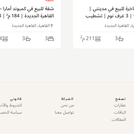
خرة للبيع في مدينتي |
شقة للبيع في كمبوند أمارا –
211 م² | 3 غرف نوم | تشطيب
لوكس
نوم | تشطيب كامل | تقسي
ة, القاهرة الجديدة
القاهرة, القاهرة الجديدة
حتى 10 سنوات
2
3
211
م
3
3
4
تصفح
الشركة
قانوني
عقارات
من نحن
الشروط والأحك
الباقات
تواصل معنا
سياسة الخص
المقالات