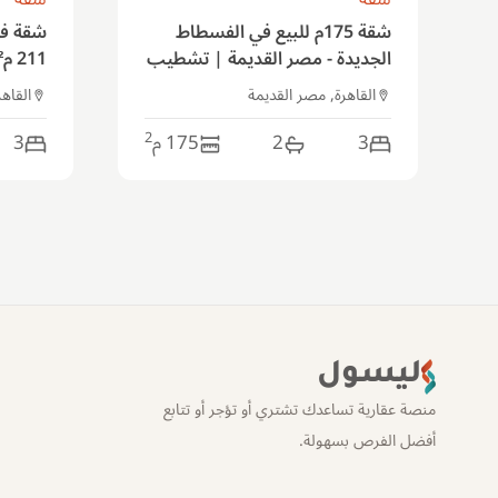
شقة 175م للبيع في الفسطاط
شقة فا
الجديدة - مصر القديمة | تشطيب
ألترا سوبر لوكس
سوبر 
القاهرة, مصر القديمة
القاهر
2
3
2
175
م
3
ليسول
منصة عقارية تساعدك تشتري أو تؤجر أو تتابع
أفضل الفرص بسهولة.