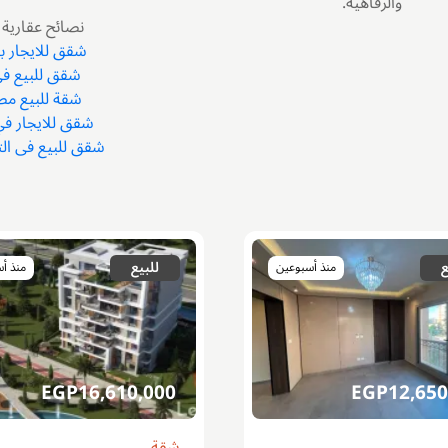
والرفاهية.
نصائح عقارية
شقق للايجار ب
شقق للبيع في
شقة للبيع مص
شقق للايجار في
شقق للبيع فى ال
ع
للبيع
منذ أسبوعين
منذ أ
EGP
16,610,000
EGP
12,650
شقة