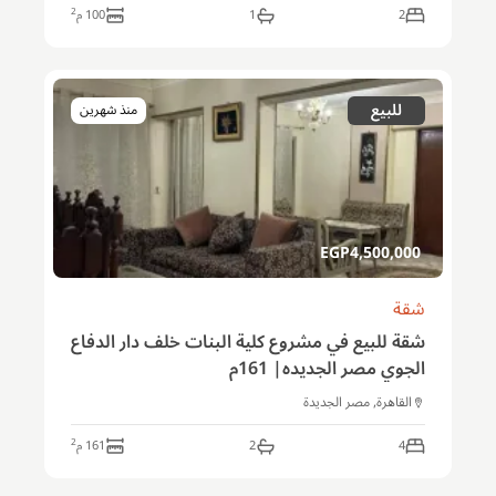
2
2
1
100
م
للبيع
منذ شهرين
EGP
4,500,000
شقة
شقة للبيع في مشروع كلية البنات خلف دار الدفاع
الجوي مصر الجديده| 161م
القاهرة, مصر الجديدة
2
4
2
161
م