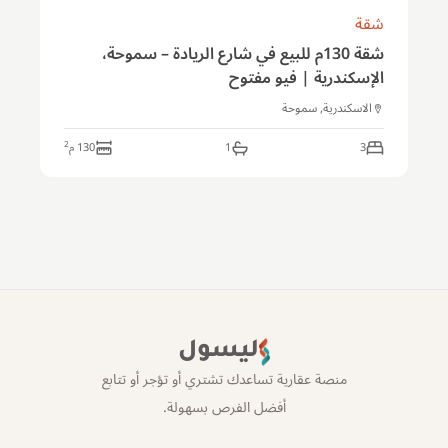
شقة
شقة 130م للبيع في شارع الريادة – سموحة،
الإسكندرية | فيو مفتوح
الاسكندرية, سموحة
2
3
1
130
م
ليسول
منصة عقارية تساعدك تشتري أو تؤجر أو تتابع
أفضل الفرص بسهولة.