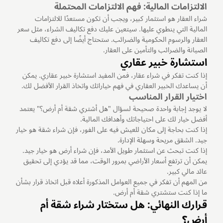
الالتزامات المالية: فهم الالتزامات المحتملة
شراء العقار هو استثمار كبير، ويجب أن تكون مستعدًا للالتزامات
المالية التي ينطوي عليها. سيتعين عليك دفع تكاليف الشراء، مثل سعر
العقار والرسوم الحكومية والضرائب. ستحتاج أيضًا إلى دفع تكاليف
الصيانة والضرائب والتأمين على العقار.
استشارة خبير عقاري
إذا كنت تفكر في شراء عقار، فمن المفيد استشارة خبير عقاري. يمكن
أن يساعدك الخبير العقاري في فهم خياراتك واتخاذ القرار الأفضل لك.
اختيار القرار المناسب
لا يوجد إجابة واحدة صحيحة لسؤال "هل أشتري شقة أم أرض؟" يعتمد
أفضل خيار لك على احتياجاتك وأهدافك المالية.
إذا كنت بحاجة إلى مكان للعيش فيه على الفور، فإن شراء شقة هو خيار
جيد. الشقق مريحة وسهلة الإدارة.
إذا كنت تبحث عن استثمار طويل الأمد، فإن شراء أرض هو خيار جيد.
يمكن أن ترتفع أسعار الأراضي بمرور الوقت، مما قد يؤدي إلى تحقيق
عائد مالي كبير.
من المهم أن تفكر في جميع العوامل المذكورة أعلاه قبل اتخاذ قرار بشأن
ما إذا كنت ستشتري شقة أم أرض.
قرارك النهائي: هل ستختار شراء شقة أم
أرض؟