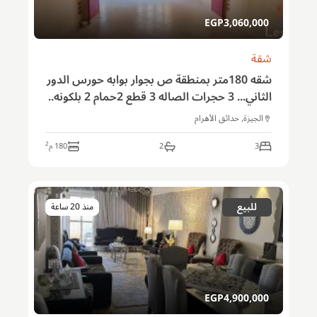
EGP
3,060,000
شقة
شقه 180متر بمنطقة ص بجوار بوابه حورس الدور
الثاني... 3 حجرات الصاله 3 قطع 2حمام 2 بلكونه..
الجيزة, حدائق الأهرام
2
3
2
180
م
للبيع
منذ 20 ساعة
EGP
4,900,000