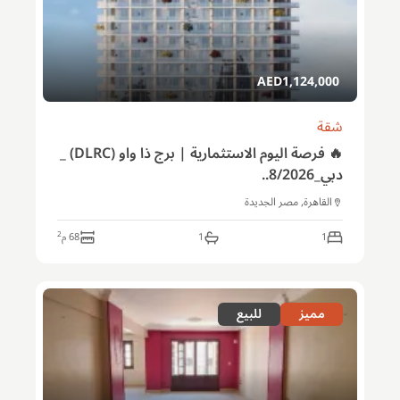
AED
1,124,000
شقة
🔥 فرصة اليوم الاستثمارية | برج ذا واو (DLRC) _
دبي_8/2026..
القاهرة, مصر الجديدة
2
1
1
68
م
مميز
للبيع