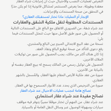
التعرض لعمليات النصب والاحتيال حيث أن إجراءات شراء العقار
معقدة وطويلة، مما يعرض المستثمر لمشاكل قانونية إذا لم يكن حذرًا
في التحقق من صحة المستندات والإجراءات.
الإيجار أم التمليك: ماذا تختار لمستقبلك العقاري؟
المستندات المطلوبة لنقل ملكية الشقق والعقارات
عند شراء شقة، من الضروري الاتفاق مع البائع على المستندات التالية
أو الحصول على صور طبق الأصل منها حيث تتمثل المستندات فيما
يلي:
نسخة من عقد البيع الابتدائي المبرم بين البائع والمشتري.
رفع دعوى للتأكد من صحة توقيع البائع ونفاذ العقد.
إذا كان هناك أكثر من مالك، يجب الحصول على صور من توكيلات
الملاك الآخرين.
الحصول على توكيل رسمي من المالك يسمح له ببيع العقار بنفسه أو
بالنيابة عن الآخرين.
صورة من عقد ملكية الأرض المقام عليها العقار، والمُسجل بالشهر
العقاري.
صورة من الترخيص الذي يحدد عدد الأدوار المسموح بها في العقار.
نصائح هامة لتجنب عمليات الاحتيال عند شراء العقار
نصائح مفيدة عند شراء عقار استثماري
عند شراء عقار، من المهم أن تختار موقعًا مميزًا يتوفر فيه مواقف
سيارات وسهولة الوصول عبر وسائل النقل العامة أو بالسيارة.