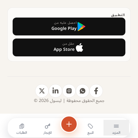
التطبيق
احصل عليه من
Google Play
حمّل من
App Store
جميع الحقوق محفوظة | ليسول 2026 ©
المزيد
للبيع
للإيجار
الطلبات