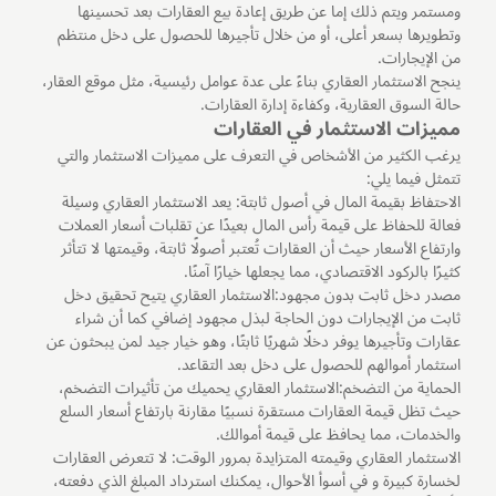
ومستمر ويتم ذلك إما عن طريق إعادة بيع العقارات بعد تحسينها
وتطويرها بسعر أعلى، أو من خلال تأجيرها للحصول على دخل منتظم
من الإيجارات.
ينجح الاستثمار العقاري بناءً على عدة عوامل رئيسية، مثل موقع العقار،
حالة السوق العقارية، وكفاءة إدارة العقارات.
مميزات الاستثمار في العقارات
يرغب الكثير من الأشخاص في التعرف على مميزات الاستثمار والتي
تتمثل فيما يلي:
الاحتفاظ بقيمة المال في أصول ثابتة: يعد الاستثمار العقاري وسيلة
فعالة للحفاظ على قيمة رأس المال بعيدًا عن تقلبات أسعار العملات
وارتفاع الأسعار حيث أن العقارات تُعتبر أصولًا ثابتة، وقيمتها لا تتأثر
كثيرًا بالركود الاقتصادي، مما يجعلها خيارًا آمنًا.
مصدر دخل ثابت بدون مجهود:الاستثمار العقاري يتيح تحقيق دخل
ثابت من الإيجارات دون الحاجة لبذل مجهود إضافي كما أن شراء
عقارات وتأجيرها يوفر دخلًا شهريًا ثابتًا، وهو خيار جيد لمن يبحثون عن
استثمار أموالهم للحصول على دخل بعد التقاعد.
الحماية من التضخم:الاستثمار العقاري يحميك من تأثيرات التضخم،
حيث تظل قيمة العقارات مستقرة نسبيًا مقارنة بارتفاع أسعار السلع
والخدمات، مما يحافظ على قيمة أموالك.
الاستثمار العقاري وقيمته المتزايدة بمرور الوقت: لا تتعرض العقارات
لخسارة كبيرة و في أسوأ الأحوال، يمكنك استرداد المبلغ الذي دفعته،