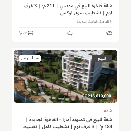
شقة فاخرة للبيع في مدينتي | 211 م² | 3 غرف
نوم | تشطيب سوبر لوكس
القاهرة, القاهرة الجديدة
2
3
3
211
م
للبيع
منذ أسبوعين
EGP
16,610,000
شقة
شقة للبيع في كمبوند أمارا – القاهرة الجديدة |
184 م² | 3 غرف نوم | تشطيب كامل | تقسيط