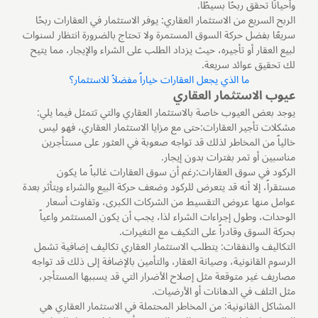
وأحيانًا تحقق ربحًا بسيطًا.
الربح السريع من الاستثمار العقاري: يوفر الاستثمار في العقارات ربحًا
سريعًا بفضل حركة السوق المستمرة ولا تحتاج بالضرورة انتظار لسنوات
لبيع العقار أو تأجيره، حيث يزداد الطلب على الشراء والإيجار، مما يتيح
لك تحقيق عوائد سريعة.
ما الذي يجعل العقارات خياراً مفضلاً للاستثمار؟
عيوب الاستثمار العقاري
يوجد بعض العيوب خاصة بالاستثمار العقاري والتي تتمثل فيما يلي:
مشكلات تأجير العقارات:حتى مع مزايا الاستثمار العقاري، فهو ليس
خالياً من المخاطر لذلك قد تواجه صعوبة في العثور على مستأجرين
مناسبين أو تمر بفترات بدون إيجار.
الركود في سوق العقارات:رغم أن سوق العقارات غالباً ما يكون
مستقراً، إلا أنه قد يتعرض للركود وضعف حركة البيع والشراء ويتأثر بعدة
عوامل منها عروض التقسيط من الشركات الكبرى، وتفاوت أسعار
الوحدات، وطول إجراءات الشراء لذا، يجب أن يكون المستثمر واعياً
بحركة السوق وقادراً على التكيف مع التغيرات.
التكاليف والنفقات: يتطلب الاستثمار العقاري تكاليف إضافية تشمل
الرسوم القانونية، وصيانة العقار، والتأمين بالإضافة إلى ذلك قد تواجه
مصاريف غير متوقعة مثل إصلاح الأضرار التي قد يسببها المستأجر،
مثل التلف في الدهانات أو الأرضيات.
المشاكل القانونية: من المخاطر المحتملة في الاستثمار العقاري هي