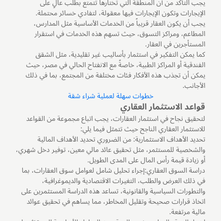
يجب التأكد من أن المنطقة التي تختارها تتمتع بطلب عالٍ على
الإيجارات وتكون الإيجارات فيها معقولة، لتفادي خسائر محتملة.
يجب أن يكون العقار قريباً من الخدمات الأساسية مثل المدارس،
المطاعم، ومراكز التسوق، حيث تسهم هذه الخدمات في استقرار
المستأجرين في العقار.
كما يمكن التفكير في استثمار بأساليب غير تقليدية، مثل الشقق
الفندقية أو المراكز الطبية، خاصةً مع الانفتاح الحالي في مصر، حيث
يمكن أن تجذب هذه الأفكار فئات مختلفة من المجتمع، بما في ذلك
الأجانب.
خطوات سهلة لعملية شراء شقة
قواعد الاستثمار العقاري
لتحقيق نجاح في استثمار العقارات، يجب اتباع مجموعة من القواعد
للاستثمار العقاري الناجح حيث تتمثل فيما يلي:
تحديد الأهداف الاستثمارية: من الضروري تحديد الأهداف المالية
والشخصية للمستثمر، مثل تحقيق عائد مالي معين، توفير دخل شهري،
أو زيادة قيمة رأس المال على المدى الطويل.
دراسة السوق العقاري:إجراء تحليل شامل لعوامل سوق العقارات، بما
في ذلك العرض والطلب، التغيرات الاقتصادية والديموغرافية،
والتطورات السياسية والقانونية، تساعد هذه الدراسة المستثمرين على
اتخاذ قرارات صحيحة وتقليل المخاطر، مما يساهم في تحقيق عوائد
مالية مرتفعة.