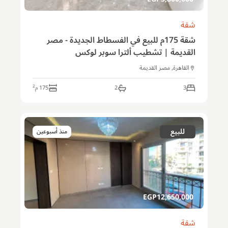
شقة
شقة 175م للبيع في الفسطاط الجديدة - مصر
القديمة | تشطيب ألترا سوبر لوكس
القاهرة, مصر القديمة
2
3
2
175
م
للبيع
منذ أسبوعين
EGP
12,650,000
شقة