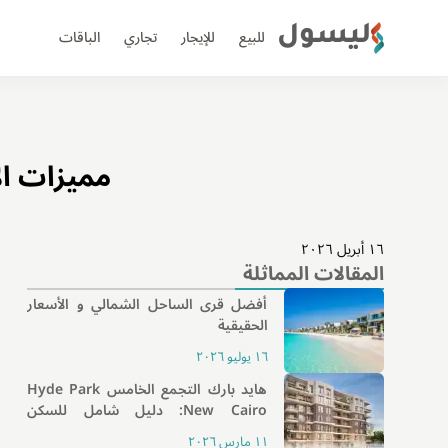
ليسول
للبيع
للإيجار
تجاري
الباقات
مميزات ال
١٦ أبريل ٢٠٢٦
المقالات المماثلة
أفضل قرى الساحل الشمالي و الأسعار
الحقيقية
١٦ يوليو ٢٠٢٦
هايد بارك التجمع الخامس Hyde Park
New Cairo: دليل شامل للسكن
والأسعار والخدمات
١١ مارس ٢٠٢٦