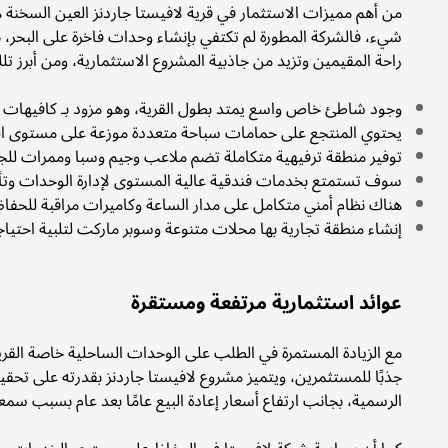
من أهم مميزات الاستثمار في قرية لافيستا جاردنز العين السخنة ه
شيء،
فالشركة المطورة لم تكتفي بإنشاء وحدات فاخرة على البحر
راحة المقيمين وتزيد من جاذبية المشروع الاستثمارية، ومن أبرز ت
وجود شاطئ خاص واسع يمتد بطول القرية، وهو مزود بـ كافيهات و
يحتوي المنتجع على حمامات سباحة متعددة موزعة على مستوى الق
توفير منطقة ترفيهية متكاملة تضم ملاعب وجيم وسبا وممرات للج
سوف تستمتع بخدمات فندقية عالية المستوى لإدارة الوحدات وتأجي
هناك نظام أمني متكامل على مدار الساعة وكاميرات مراقبة للحفا
إنشاء منطقة تجارية بها محلات متنوعة وسوبر ماركت لتلبية احتياج
عوائد استثمارية مرتفعة ومستقرة
مع الزيادة المستمرة في الطلب على الوحدات الساحلية خاصة القري
جذبًا للمستثمرين، ويتميز مشروع لافيستا جاردنز بقدرته على تحق
الرسمية، بجانب ارتفاع أسعار إعادة البيع عامًا بعد عام بسبب سمع