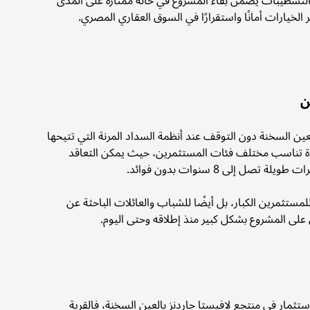
تشطيبات يضمن بقاء المشروع في حالة ممتازة على المدى
الخيارات أمانًا واستقرارًا في السوق العقاري المصري.
ن
ين السخنة دون التوقف عند أنظمة السداد المرنة التي تتيحها
ة تناسب مختلف فئات المستثمرين، حيث يمكن التعاقد
La Vista Gard متاحة ليس فقط للمستثمرين الكبار، بل أيضًا للشباب والعائلات الباحثة عن
 على المشروع بشكل كبير منذ إطلاقه وحتى اليوم.
استثمار في منتجع لافيستا جاردنز بالعين السخنة، فالقرية