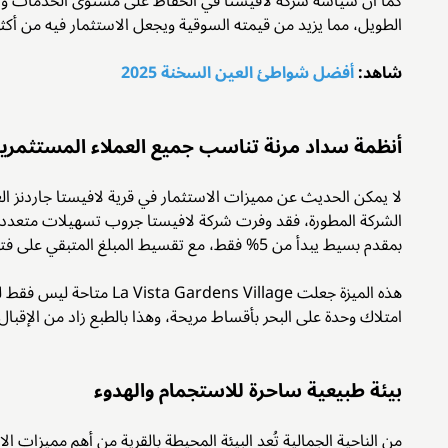
كما أن سياسة شركة لافيستا في الحفاظ على مستوى الخدمات وال
الطويل، مما يزيد من قيمته السوقية ويجعل الاستثمار فيه من أكثر 
شاهد:
أفضل شواطئ العين السخنة 2025
أنظمة سداد مرنة تناسب جميع العملاء المستثمري
لا يمكن الحديث عن مميزات الاستثمار في قرية لافيستا جاردنز الع
الشركة المطورة، فقد وفرت شركة لافيستا جروب تسهيلات متعدد
بمقدم بسيط يبدأ من 5% فقط، مع تقسيط المبلغ المتبقي على فترات طويلة تصل إلى 8 سنوات بدون فوائد.
هذه الميزة جعلت ens Village
امتلاك وحدة على البحر بأقساط مريحة، وهذا بالطبع زاد من الإقبال
بيئة طبيعية ساحرة للاستجمام والهدوء
من الناحية الجمالية تُعد البيئة المحيطة بالقرية من أهم مميزات ال