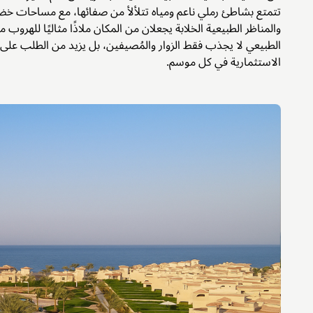
تتمتع بشاطئ رملي ناعم ومياه تتلألأ من صفائها، مع مساحات خضرا
والمناظر الطبيعية الخلابة يجعلان من المكان ملاذًا مثاليًا للهروب
الطبيعي لا يجذب فقط الزوار والمُصيفين، بل يزيد من الطلب على ا
الاستثمارية في كل موسم.