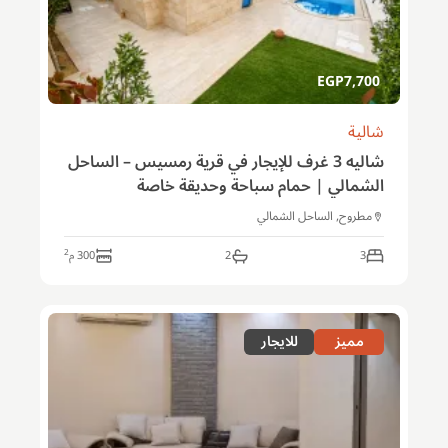
EGP
7,700
شالية
شاليه 3 غرف للإيجار في قرية رمسيس – الساحل
الشمالي | حمام سباحة وحديقة خاصة
مطروح, الساحل الشمالي
2
3
2
300
م
مميز
للايجار