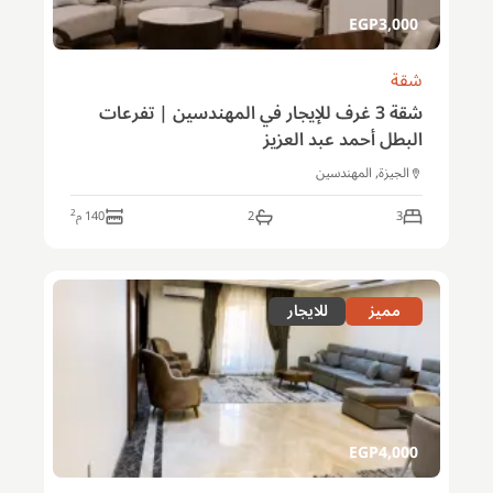
EGP
3,000
شقة
شقة 3 غرف للإيجار في المهندسين | تفرعات
البطل أحمد عبد العزيز
الجيزة, المهندسين
2
3
2
140
م
مميز
للايجار
EGP
4,000