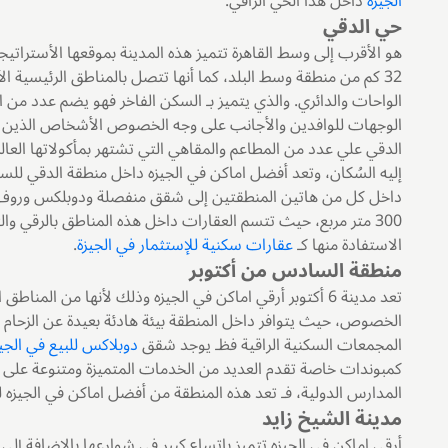
الجيزة
داخل هذا الحي الراقي.
حي الدقي
الواحات والدائري. والذي يتميز بـ السكن الفاخر فهو يضم عدد من ا
الوجهات للوافدين والأجانب على وجه الخصوص الأشخاص الذين 
الدقي علي عدد من المطاعم والمقاهي التي تشتهر بمأكولاتها العالم
إليه السُكان، وتعد أفضل اماكن في الجيزه داخل منطقة الدقي ل
300 متر مربع، حيث تتسم العقارات داخل هذه المناطق بالرقي وا
الاستفادة منها كـ
عقارات سكنية للإستثمار في الجيزة
.
منطقة السادس من أكتوبر
تعد مدينة 6 أكتوبر أرقي اماكن في الجيزه وذلك لأنها من ال
المجمعات السكنية الراقية فظـ يوجد شقق
دوبلاكس للبيع في الجيز
كمبوندات خاصة تقدم العديد من الخدمات المتميزة ومتنوعة على س
المدارس الدولية، فـ تعد هذه المنطقة من أفضل اماكن في الجيزه 
مدينة الشيخ زايد
أرقى اماكن في الجيزه تتميز باتساع كبير في شوارعها بالإضافة إل