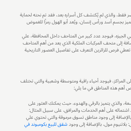
صر فقط، والذي لم يُكتشف كل أسراره بعد، فقد تم نحته لحماية
ُتقد إذا يبلغ طوله حوالي 73 مترًا، والذي يتميز بجسم أسد ورأس إنسان، ويُعد أبو الهول رمزًا للغموض
ي الجيزه، فيوجد عدد كبير من المتاحف داخل المحافظة، علي
ضافة إلى متحف المركبات الملكية الذي يعد من أهم المتاحف
ي تعطي فرص للزائرين التعرف على تفاصيل العصور التاريخية
إلى المراكز، فيوجد أحياء راقية ومتوسطة وشعبية والتي تختلف
خص أهم هذه المناطق في ما يلي:
اسعة، والذي يتميز بالرقي والهدوء، حيث يمكنك العثور على
 اشتماله على أهم الخدمات والمرافق، على سبيل المثال:
لإضافة إلى وجود مناطق تسوق مرموقة والتي تحتوي علي
شقق للبيع بكومبوند في