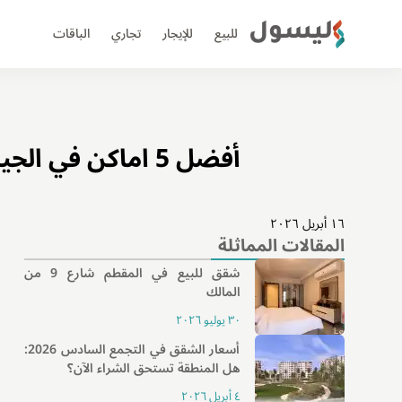
ليسول
للبيع
للإيجار
تجاري
الباقات
أفضل 5 اماكن في الجيزه للسكن والترفيه دليلك الشامل لاكتشاف المعالم السياحية
١٦ أبريل ٢٠٢٦
المقالات المماثلة
شقق للبيع في المقطم شارع 9 من
المالك
٣٠ يوليو ٢٠٢٦
أسعار الشقق في التجمع السادس 2026:
هل المنطقة تستحق الشراء الآن؟
٤ أبريل ٢٠٢٦