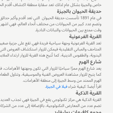
خاص والجيزة بشكل عام لذلك تعد سقارة منطقة اكتشاف أقدم الحض
حديقة الحيوان بالجيزة
في عام 1891 تأسست حديقة الحيوان التي تعد أقدم وأكبر
وتضم عدد كبير من الحيوانات من مختلف أنحاء العالم، فهي اشهر ا
وقت ممتع بين الحيوانات والنباتات النادرة.
القرية الفرعونية
تعد القرية الفرعونية وجهة سياحية فريدة فهي تقع على جزيرة صغير
المتاحف والمباني التقليدية فيمكن للزوار استكشاف العروض التي تُ
اليدوية، والطقوس الدينية، كما تُتيح هذه القرية للزوار ارتداء الملا
شارع الهرم
يعد شارع الهرم ممرًا سياحيًا للزوار التي تكون وجهتها الأهرامات، فهو 
كما يتيح للزوار مشاهدة العروض الفنية والموسيقية، وتناول الطعا
الهرم الممتد من وسط الجيزة إلى منطقة الأهرامات.
اقرأ أيضا: كيفية شراء
فيلا في الجيزة
.
القرية الذكية
القرية الذكية هي مركز تكنولوجي يقع في الجيزة فهي تجذب العديد
تضم عدد من المعارض التكنولوجية، بالإضافة إلى عدد من الشركات
مجمع كافيهات بوليفارد