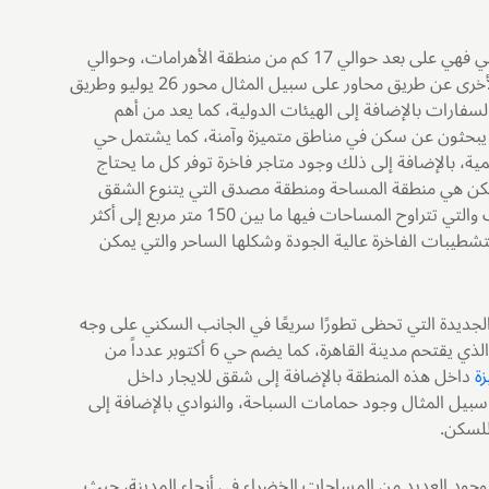
هو الأقرب إلى وسط القاهرة تتميز هذه المدينة بموقعها الأستراتيجي فهي على بعد حوالي 17 كم من منطقة الأهرامات، وحوالي
32 كم من منطقة وسط البلد، كما أنها تتصل بالمناطق الرئيسية الأخرى عن طريق محاور على سبيل المثال محور 26 يوليو وطريق
لسفارات بالإضافة إلى الهيئات الدولية، كما يعد من أهم
يبحثون عن سكن في مناطق متميزة وآمنة، كما يشتمل حي
ية، بالإضافة إلى ذلك وجود متاجر فاخرة توفر كل ما يحتاج
لسكن هي منطقة المساحة ومنطقة مصدق التي يتنوع الشقق
داخل كل من هاتين المنطقتين إلى شقق منفصلة ودوبلكس وروف والتي تتراوح المساحات فيها ما بين 150 متر مربع إلى أكثر
لتشطيبات الفاخرة عالية الجودة وشكلها الساحر والتي يمكن
مناطق الجديدة التي تحظى تطورًا سريعًا في الجانب السكني على وجه
الخصوص، حيث يتوافر داخل المنطقة بيئة هادئة بعيدة عن الزحام الذي يقتحم مدينة القاهرة، كما يضم حي 6 أكتوبر عدداً من
ة
داخل هذه المنطقة بالإضافة إلى شقق للايجار داخل
بيل المثال وجود حمامات السباحة، والنوادي بالإضافة إلى
للسكن.
ى وجود العديد من المساحات الخضراء في أنحاء المدينة، حيث