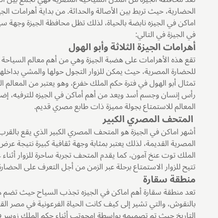
الحضارية، حيث تربط بين الأصالة والحداثة. من بداية أهرامات الجي
اماكن في الجيزه نابضة بالحياة، لذلك تظل محافظة الجيزة وجهة سياح
في الجيزة في التالي:
أهرامات الجيزة الثلاثة وأبو الهول
تقع هذه الأهرامات على هضبة الجيزة وهي من أهم معالم السياحة ال
للحضارة المصرية، حيث يمكن للزوار التجول حولها والمشي بداخلها و
تمثال أبو الهول في فترة حكم الملك خفرع، وهو يعتبر من المعالم
رأس إنسان وجسم أسد ويعد من أهم أماكن في الجيزه للترفيه، إضا
المعالم للاستمتاع بجولة مميزة ذات طابع مصري قديم.
المتحف المصري الكبير
أشهر اماكن في الجيزة هو المتحف المصري الكبير الذي يقع بالقرب 
المصرية القديمة، لذلك يعتبر بمثابة وجهة ثقافية كبيرة نتيجة عرض
الملك توت عنخ آمون، كما يقدم المتحف تجربة ساحرة للزوار أثناء 
تتيح للزوار الاستمتاع برحلة عبر الزمن من أجل التعرف على الحضار
منطقة سقارة
تعد منطقة سقارة أهم اماكن في الجيزه تجذب السياح حيث تضم هذه 
بالنقوش، والتي تشير إلى كيف كانت الحياة الفرعونية في مصر القد
التاريخ حيث تم تصميمه بواسطة إمحوتب أثناء حكم الملك زوسر في ا