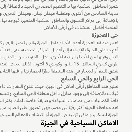
تتميز المناطق السكنية بها بـ التنظيم المعماري الجيد بالإضافة إل
مدينة السادس من أكتوبر، ومنطقة ميدان لبنان، وميدان التحرير، 
بالإضافة إلى مراكز التسوق والمناطق السكنية المتميزة فيوجد بها
ع
المنصة أفضل المنشآت في أرقى الأماكن.
حي العجوزة
تعتبر منطقة العجوزة أقدم الأحياء داخل الجيزة والتي تتميز بالر
أهم مناطق الجيزة بالإضافة إلى أفضل المراكز الخدمية، فهي تعد
النيل وقربها من الأحياء الراقية الأخرى، مثل: المهندسين والدقى 
طريق كوبري الزمالك، 15 مايو، وكوبري 6 أكتوبر، لذلك يبحث العديد من السكان المحليين عن
شقق للبيع أو للايجار في هذه المنطقة نظرًا لحضارتها ورقيها الفاخر.
الحي الرابع والحي السابع
تعتبر هذه المناطق أرقى اماكن في الجيزه حيث تتنوع العقارات 
فيلات بالإضافة إلى وجود منازل داخل منطقة الحي السابع، وتتسم ا
كافة الكماليات من حمامات السباحة وحديقة خاصة، لذلك يكثر الب
تعد محافظة الجيزة أكثر رقيًا في مصر. فهي تحتوي على العديد من
الجيزة للسكن، واماكن ترفيه في الجيزه أو اكتشاف المعالم السياحية
الاماكن السياحية في الجيزة
تعد محافظة الجيزة من المدن السياحية المصرية فهي تجمع بين التر