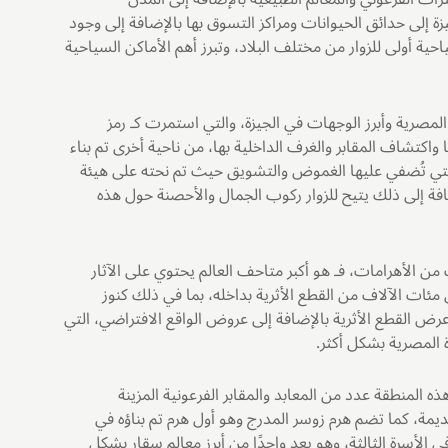
زة إلى حدائق الحيوانات ومراكز التسوق بها بالإضافة إلى وجود
ية أولى للزوار من مختلف البلاد، وتبرز أهم الأماكن السياحية
مصرية وأبرز الوجهات في الجيزة، والتي استمرت كـ رمز
اكتشاف المقابر والغرف الداخلية بها، من ناحية أخرى تم بناء
 التي تُضفي عليها الغموض والتشويق حيث تم نحته على هيئة
فة إلى ذلك يتيح للزوار ركوب الجمال والأحصنة حول هذه
من الأهرامات، فـ هو أكبر متاحف العالم يحتوي على الآثار
 مئات الآلاف من القطع الأثرية بداخله، بما في ذلك كنوز
عرض القطع الأثرية بالإضافة إلى عروض الواقع الافتراضي، التي
ة المصرية بشكل أكثر.
المنطقة عدد من المعابد والمقابر الفرعونية المزينة
يمة، كما تضم هرم زوسر المدرج وهو أول هرم تم بناؤه في
لأسرة الثالثة، وهو يعد واحدًا من أبرز معالم سقار بشكل