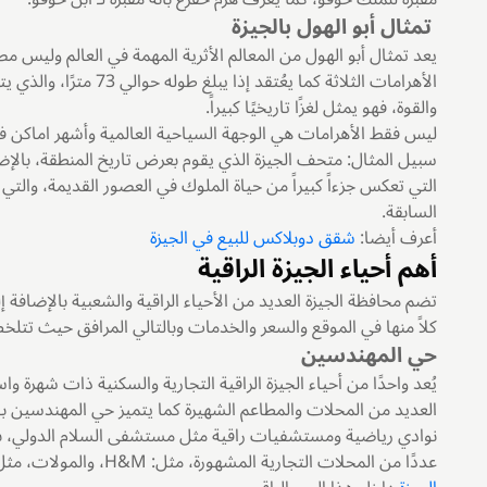
تمثال أبو الهول بالجيزة
يعد تمثال أبو الهول من المعالم الأثرية المهمة في العالم وليس م
الأهرامات الثلاثة كما يع
والقوة، فهو يمثل لغزًا تاريخيًا كبيراً.
ليس فقط الأهرامات هي الوجهة السياحية العالمية وأشهر اماكن ف
سبيل المثال: متحف الجيزة الذي يقوم بعرض تاريخ المنطقة، بالإ
التي تعكس جزءاً كبيراً من حياة الملوك في العصور القديمة، والت
السابقة.
أعرف أيضا:
شقق دوبلاكس للبيع في الجيزة
أهم أحياء الجيزة الراقية
تضم محافظة الجيزة العديد من الأحياء الراقية والشعبية بالإضافة 
كلاً منها في الموقع والسعر والخدمات وبالتالي المرافق حيث تتل
حي المهندسين
يُعد واحدًا من أحياء الجيزة الراقية التجارية والسكنية ذات شهرة و
العديد من المحلات والمطاعم الشهيرة كما يتميز حي المهندسين بـ
نوادي رياضية ومستشفيات راقية مثل مستشفى السلام الدولي، با
عددًا من المحلات التجارية المشهورة، مثل: H&M، والمولات، مثل: بلاتنيوم مول، بالإضافة إلى وجود