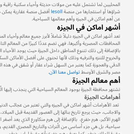
المحليين لما تشتمل عليه من مولات حديثة وأحياء سكنية راقية وأ
شراؤها أو استئجارها من منصة
lesoll
أفضل منصة عقارية يمكن من
عن أهم اماكن في الجيزه وأهم معالمها السياحية.
أشهر اماكن في الجيزه
تعد أشهر اماكن في الجيزه دليلاً شاملاً لأبرز جميع معالم وأحياء ا
المحافظات المصرية وأكبرها، فهي تضم عددًا كبيرًا من المعالم التار
بالإضافة إلى ذلك تتنوع المناطق داخل الجيزة حيث يوجد الأحياء ال
والخروج للتنزه والترفيه وذلك لأنها تحتوي على أفضل الأماكن الس
الدقي والعجوزة كما يعتبر من السهل شراء عقار أو شقق في هذه 
مصر والشرق الأوسط
تواصل معنا الآن
.
أهم معالم الجيزة
تشتهر محافظة الجيزة بوجود المعالم السياحية التي ينجذب إليها الُسي
أهرامات الجيزة
تعد الأهرامات أشهر اماكن في الجيزه والتي تعتبر من عجائب الدنيا
الهرم الأكبر، هرم خفرع، بالإضافة إلى هرم منكاورع الذي يعد أصغ
سياحية، بل هي جزء أساسي من الُتراث والتاريخ المصري القديم، وال
مقبرة للملك خوفو، كما يعرف هرم خفرع بأنه مقبرة لـ ابن خوفو.