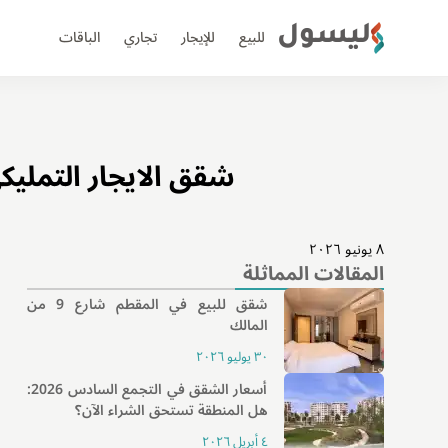
ليسول
للبيع
للإيجار
تجاري
الباقات
شقق الايجار التملي
٨ يونيو ٢٠٢٦
المقالات المماثلة
شقق للبيع في المقطم شارع 9 من
المالك
٣٠ يوليو ٢٠٢٦
أسعار الشقق في التجمع السادس 2026:
هل المنطقة تستحق الشراء الآن؟
٤ أبريل ٢٠٢٦