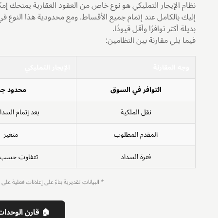
نظام الإيجار التمليكي هو نوع خاص من العقود العقارية يمنحك إمك
إليك بالكامل عند إتمام جميع الأقساط. ومع محدودية هذا النوع ف
بديلة أكثر توافرًا وأقل قيودًا.
فيما يلي مقارنة بين النظامين:
وجه المقارنة
الإيجار التمليكي
التوافر في السوق
محدود جدً
نقل الملكية
بعد إتمام السداد
المقدم المطلوب
متغير
فترة السداد
تتفاوت حسب ا
* البيانات تقديرية بناءً على إعلانات فعلية 
🏠 قارن الوحدات 