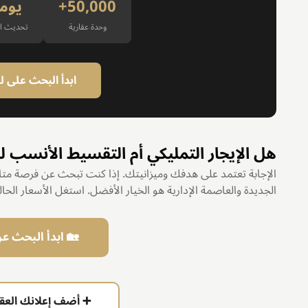
50,000+
يوم
وحدة عقارية
تحديث ال
ابدأ البحث على 
هل الإيجار التمليكي أم التقسيط الأنسب لك في
الإجابة تعتمد على هدفك وميزانيتك. إذا كنت تبحث عن فرصة متاحة
الجديدة والعاصمة الإدارية هو الخيار الأفضل. استغل الأسعار الحالي
🏡 ابدأ البحث ع
➕ أضف إعلانك العقار