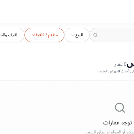
للبيع
مطعم / كافية
الغرف والح
س
0
عقار
 توجد عقارات
فلاتر أو الموقع أو نطاق السعر.